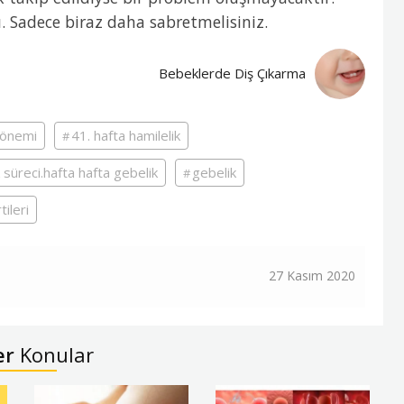
. Sadece biraz daha sabretmelisiniz.
Bebeklerde Diş Çıkarma
dönemi
41. hafta hamilelik
k süreci.hafta hafta gebelik
gebelik
tileri
27 Kasım 2020
er
Konular