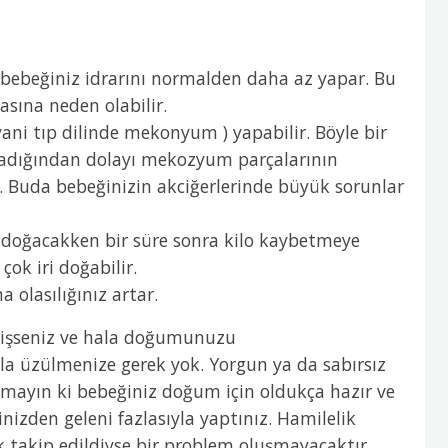
ebeğiniz idrarını normalden daha az yapar. Bu
sına neden olabilir.
ani tıp dilinde mekonyum ) yapabilir. Böyle bir
adığından dolayı mekozyum parçalarının
r. Buda bebeğinizin akciğerlerinde büyük sorunlar
le doğacakken bir süre sonra kilo kaybetmeye
çok iri doğabilir.
olasılığınız artar.
şseniz ve hala doğumunuzu
zla üzülmenize gerek yok. Yorgun ya da sabırsız
utmayın ki bebeğiniz doğum için oldukça hazır ve
inizden geleni fazlasıyla yaptınız. Hamilelik
ak takip edildiyse bir problem oluşmayacaktır.