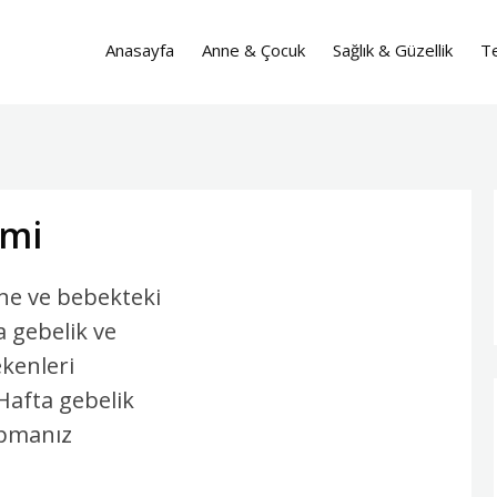
Anasayfa
Anne & Çocuk
Sağlık & Güzellik
Te
emi
e ve bebekteki
a gebelik ve
kenleri
 Hafta gebelik
apmanız