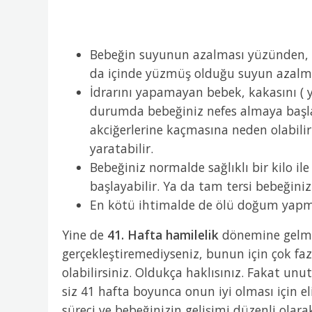
Bebeğin suyunun azalması yüzünden, b
da içinde yüzmüş olduğu suyun azalma
İdrarını yapamayan bebek, kakasını ( y
durumda bebeğiniz nefes almaya başl
akciğerlerine kaçmasına neden olabili
yaratabilir.
Bebeğiniz normalde sağlıklı bir kilo i
başlayabilir. Ya da tam tersi bebeğiniz 
En kötü ihtimalde de ölü doğum yapma 
Yine de
41. Hafta hamilelik
dönemine gelmi
gerçekleştiremediyseniz, bunun için çok fa
olabilirsiniz. Oldukça haklısınız. Fakat un
siz 41 hafta boyunca onun iyi olması için el
süreci ve bebeğinizin gelişimi düzenli olar