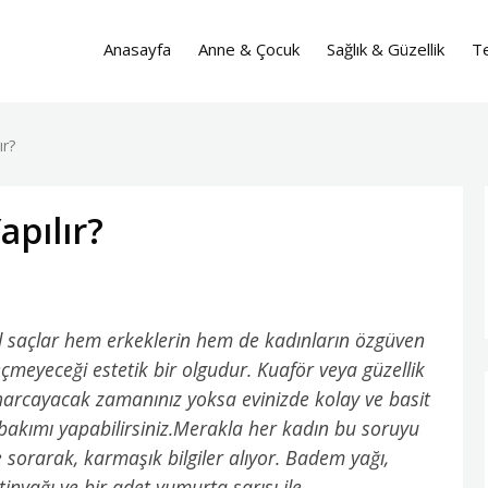
Anasayfa
Anne & Çocuk
Sağlık & Güzellik
Te
ır?
apılır?
l saçlar hem erkeklerin hem de kadınların özgüven
çmeyeceği estetik bir olgudur. Kuaför veya güzellik
arcayacak zamanınız yoksa evinizde kolay ve basit
ç bakımı yapabilirsiniz.Merakla her kadın bu soruyu
 sorarak, karmaşık bilgiler alıyor. Badem yağı,
inyağı ve bir adet yumurta sarısı ile