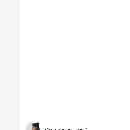
Öksürüğe ne iyi gelir?