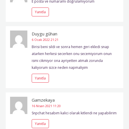
E posta ve numaramı doğrulamıyorum
Yanıtla
Duygu gûhan
6 Ocak 2022
21:21
Birisi beni sildi ve sonra hemen geri ekledi snap
atarken herkesi secerken onu secemiyorum onun
ismi cikmiyor ona ayriyetten atmak zorunda
kaliyorum sizce neden napmaliyim
Yanıtla
Gamzekaya
16 Nisan 2021
11:20
Snpchat hesabım kalici olarak kitlendi ne yapabilirim
Yanıtla