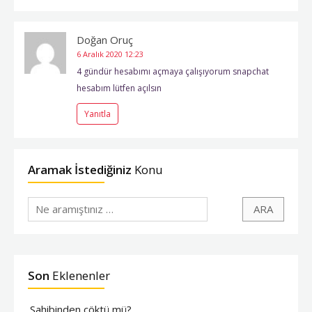
Doğan Oruç
6 Aralık 2020
12:23
4 gündür hesabımı açmaya çalışıyorum snapchat
hesabım lütfen açılsın
Yanıtla
Aramak İstediğiniz
Konu
Son
Eklenenler
Sahibinden çöktü mü?