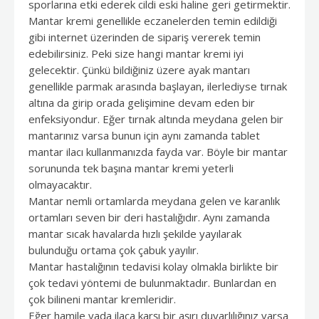
sporlarına etki ederek cildi eski haline geri getirmektir.
Mantar kremi genellikle eczanelerden temin edildiği
gibi internet üzerinden de sipariş vererek temin
edebilirsiniz. Peki size hangi mantar kremi iyi
gelecektir. Çünkü bildiğiniz üzere ayak mantarı
genellikle parmak arasında başlayan, ilerlediyse tırnak
altına da girip orada gelişimine devam eden bir
enfeksiyondur. Eğer tırnak altında meydana gelen bir
mantarınız varsa bunun için aynı zamanda tablet
mantar ilacı kullanmanızda fayda var. Böyle bir mantar
sorununda tek başına mantar kremi yeterli
olmayacaktır.
Mantar nemli ortamlarda meydana gelen ve karanlık
ortamları seven bir deri hastalığıdır. Aynı zamanda
mantar sıcak havalarda hızlı şekilde yayılarak
bulunduğu ortama çok çabuk yayılır.
Mantar hastalığının tedavisi kolay olmakla birlikte bir
çok tedavi yöntemi de bulunmaktadır. Bunlardan en
çok bilineni mantar kremleridir.
Eğer hamile yada ilaca karşı bir aşırı duyarlılığınız varsa