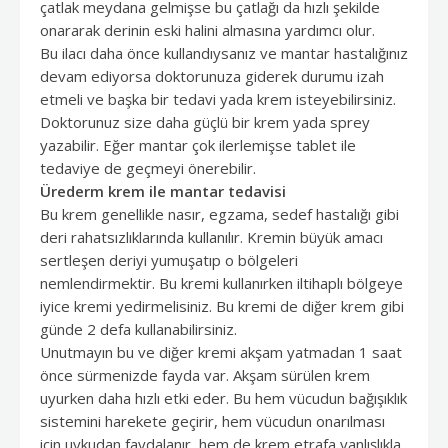
çatlak meydana gelmişse bu çatlağı da hızlı şekilde
onararak derinin eski halini almasına yardımcı olur.
Bu ilacı daha önce kullandıysanız ve mantar hastalığınız
devam ediyorsa doktorunuza giderek durumu izah
etmeli ve başka bir tedavi yada krem isteyebilirsiniz.
Doktorunuz size daha güçlü bir krem yada sprey
yazabilir. Eğer mantar çok ilerlemişse tablet ile
tedaviye de geçmeyi önerebilir.
Ürederm krem ile mantar tedavisi
Bu krem genellikle nasır, egzama, sedef hastalığı gibi
deri rahatsızlıklarında kullanılır. Kremin büyük amacı
sertleşen deriyi yumuşatıp o bölgeleri
nemlendirmektir. Bu kremi kullanırken iltihaplı bölgeye
iyice kremi yedirmelisiniz. Bu kremi de diğer krem gibi
günde 2 defa kullanabilirsiniz.
Unutmayın bu ve diğer kremi akşam yatmadan 1 saat
önce sürmenizde fayda var. Akşam sürülen krem
uyurken daha hızlı etki eder. Bu hem vücudun bağışıklık
sistemini harekete geçirir, hem vücudun onarılması
için uykudan faydalanır, hem de krem etrafa yanlışlıkla